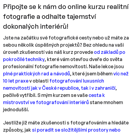
Připojte se k nám do online kurzu realitní
fotografie a odhalte tajemství
dokonalých interiérů!
Jste na začátku své fotografické cesty nebo už máte za
sebou několik úspěšných projektů? Bez ohledu na vaši
úroveň zkušeností vás náš kurz provede
od základů po
pokročilé techniky
, které vám otevřou dveře do světa
profesionální fotografie nemovitostí. Naše lekce jsou
plné praktických rad a návodů
, které jsem během
víc než
10 let praxe
v oblasti
fotografování luxusních
nemovitostí jak v České republice, tak i v zahraničí
,
pečlivě vytříbil. S mým kurzem se vaše
cesta k
mistrovství ve fotografování interiérů
stane mnohem
jednodušší.
Jestliže již máte zkušenosti s fotografováním a hledáte
způsoby, jak
si poradit se složitějšími prostory nebo