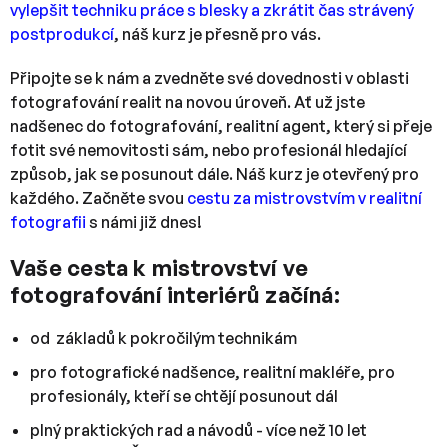
vylepšit techniku práce s blesky a zkrátit čas strávený
postprodukcí
, náš kurz je přesně pro vás.
Připojte se k nám a zvedněte své dovednosti v oblasti
fotografování realit na novou úroveň. Ať už jste
nadšenec do fotografování, realitní agent, který si přeje
fotit své nemovitosti sám, nebo profesionál hledající
způsob, jak se posunout dále. Náš kurz je otevřený pro
každého. Začněte svou
cestu za mistrovstvím v realitní
fotografii
s námi již dnes!
Vaše cesta k mistrovství ve
fotografování interiérů začíná:
od základů k pokročilým technikám
pro fotografické nadšence, realitní makléře, pro
profesionály, kteří se chtějí posunout dál
plný praktických rad a návodů - více než 10 let