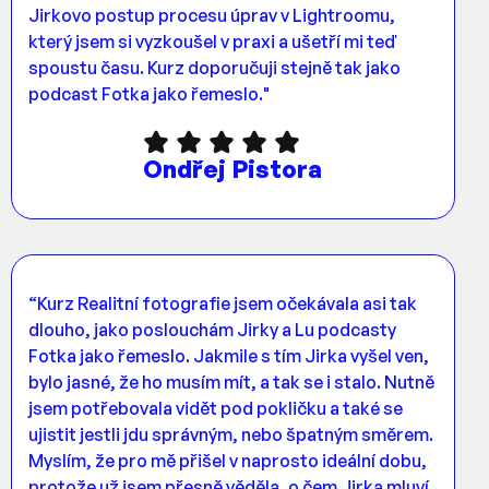
Jirkovo postup procesu úprav v Lightroomu,
který jsem si vyzkoušel v praxi a ušetří mi teď
spoustu času. Kurz doporučuji stejně tak jako
podcast Fotka jako řemeslo."
Ondřej Pistora
“Kurz Realitní fotografie jsem očekávala asi tak
dlouho, jako poslouchám Jirky a Lu podcasty
Fotka jako řemeslo. Jakmile s tím Jirka vyšel ven,
bylo jasné, že ho musím mít, a tak se i stalo. Nutně
jsem potřebovala vidět pod pokličku a také se
ujistit jestli jdu správným, nebo špatným směrem.
Myslím, že pro mě přišel v naprosto ideální dobu,
protože už jsem přesně věděla, o čem Jirka mluví