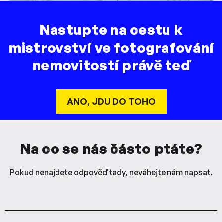
Nastupte na cestu k
mistrovství ve fotografování
nemovitostí právě teď
ANO, JDU DO TOHO
Na co se nás částo ptáte?
Pokud nenajdete odpověď tady, neváhejte nám napsat.