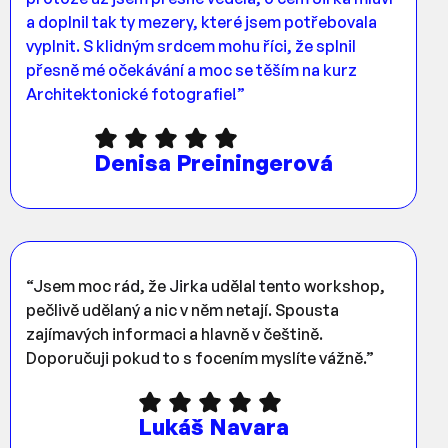
a doplnil tak ty mezery, které jsem potřebovala
vyplnit. S klidným srdcem mohu říci, že splnil
přesně mé očekávání a moc se těším na kurz
Architektonické fotografie!”
Denisa Preiningerová
“Jsem moc rád, že Jirka udělal tento workshop,
pečlivě udělaný a nic v něm netají. Spousta
zajímavých informaci a hlavně v češtině.
Doporučuji pokud to s focením myslíte vážně.”
Lukáš Navara