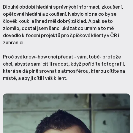
Dlouhé období hledání správných informací, zkoušení,
opětovné hledání a zkoušení. Nebylo nic na co by se
člověk koukl a ihned měl dobrý základ. A pak se to
zlomilo, dostal jsem šanci ukázat co umím a to mě
dovedlo k focení projektů pro špičkové klienty v ČR i
zahraničí.
Proč své know–how chci předat - vám, tobě- protože
chci, abyste sami cítili radost, když pořídíte fotografii,
která se dá plně srovnat s atmosférou, kterou cítíte na
místě, a aby ji cítil i váš klient.