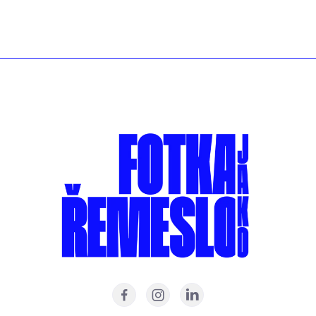
NAPIŠTE NÁM


